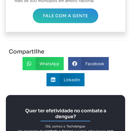
mais de 400 municípios em âmbito nacional.
FALE COM A GENTE
Compartilhe
WhatsApp
Facebook
LinkedIn
Quer ter efetividade no combate a
dengue?
Olá, somos o Techdengue.
Um programa de
combate a dengue
e outras arboviroses
com