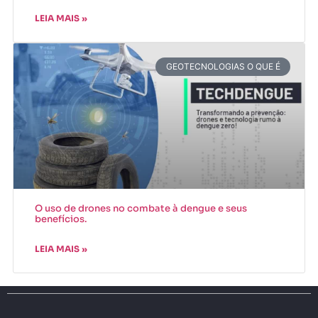
LEIA MAIS »
GEOTECNOLOGIAS O QUE É
O uso de drones no combate à dengue e seus
benefícios.
LEIA MAIS »