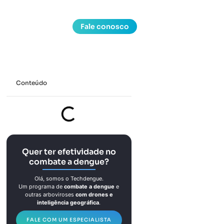
Fale conosco
Conteúdo
Quer ter efetividade no
combate a dengue?
Olá, somos o Techdengue.
Um programa de
combate a dengue
e
outras arboviroses
com drones e
inteligência geográfica
.
FALE COM UM ESPECIALISTA