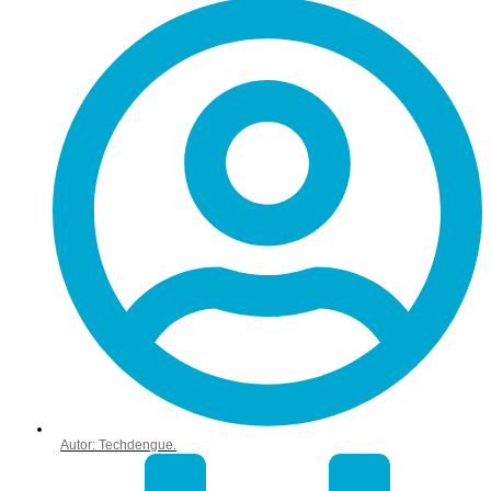
Autor:
Techdengue.