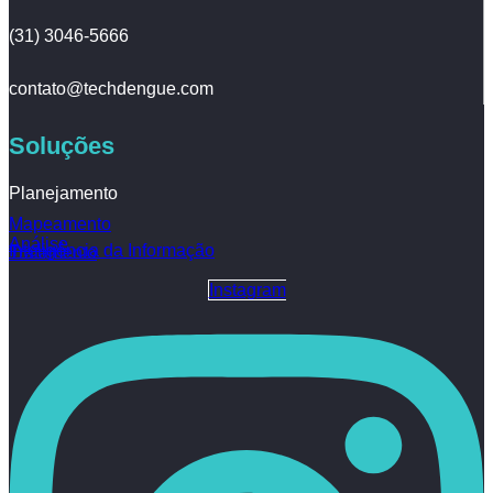
(31) 3046-5666
contato@techdengue.com
Soluções
Planejamento
Mapeamento
Análise
Inteligência da Informação
Tratamento
Instagram