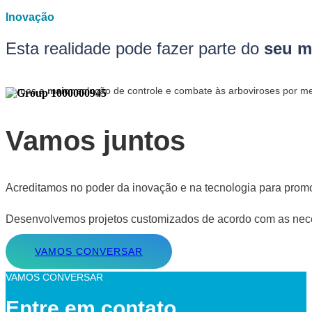
Inovação
Esta realidade pode fazer parte do
seu m
Somos
a maior
solução de controle e combate às arboviroses por m
Vamos juntos
Acreditamos no poder da inovação e na tecnologia para promo
Desenvolvemos projetos customizados de acordo com as necess
VAMOS CONVERSAR
VAMOS CONVERSAR
Entre em contato