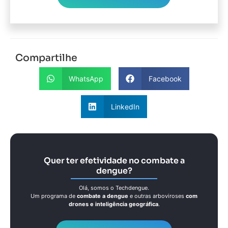
Compartilhe
WhatsApp
Facebook
LinkedIn
Quer ter efetividade no combate a
dengue?
Olá, somos o Techdengue.
Um programa de
combate a dengue
e outras arboviroses
com
drones e inteligência geográfica
.