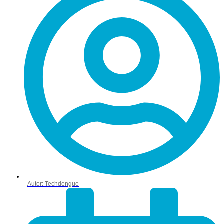
Autor:
Techdengue