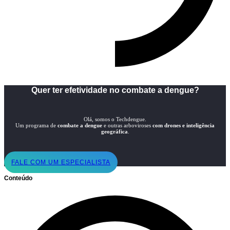
Quer ter efetividade no combate a dengue?
Olá, somos o Techdengue.
Um programa de
combate a dengue
e outras arboviroses
com drones e inteligência
geográfica
.
FALE COM UM ESPECIALISTA
Conteúdo