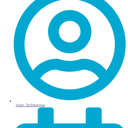
Autor:
Techdengue