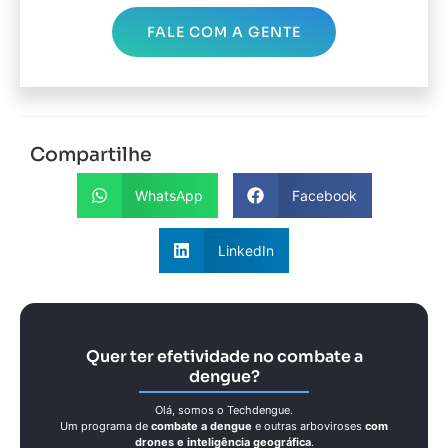
FALE COM A GENTE
Compartilhe
WhatsApp
Facebook
LinkedIn
Quer ter efetividade no combate a
dengue?
Olá, somos o Techdengue.
Um programa de
combate a dengue
e outras arboviroses
com
drones e inteligência geográfica
.