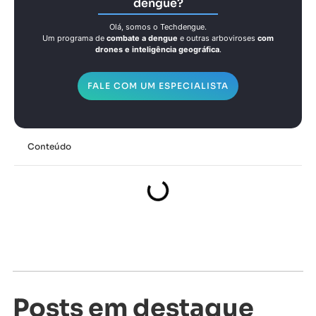
dengue?
Olá, somos o Techdengue.
Um programa de
combate a dengue
e outras arboviroses
com
drones e inteligência geográfica
.
FALE COM UM ESPECIALISTA
Conteúdo
Posts em destaque