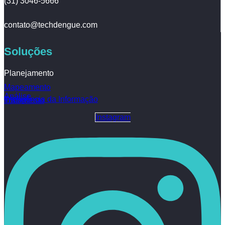
(31) 3046-5666
contato@techdengue.com
Soluções
Planejamento
Mapeamento
Análise
Inteligência da Informação
Tratamento
Instagram