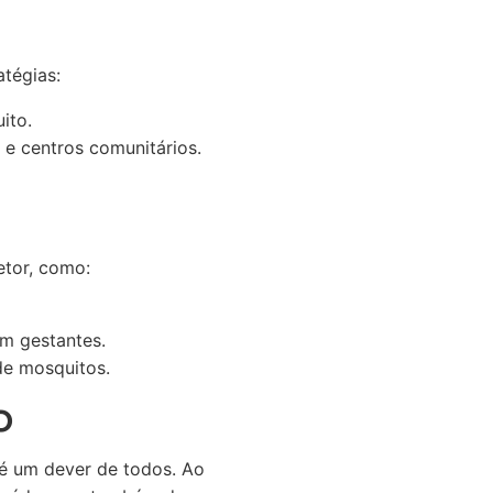
tégias:
ito.
e centros comunitários.
etor, como:
m gestantes.
de mosquitos.
o
 é um dever de todos. Ao