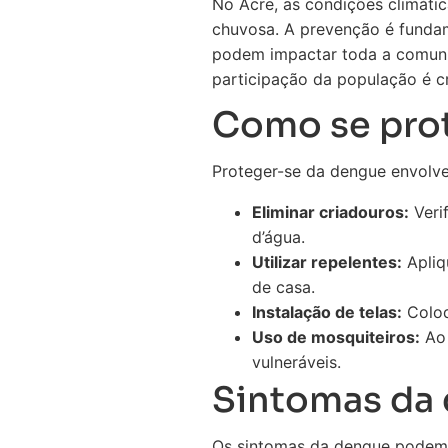
No Acre, as condições climát
chuvosa. A prevenção é fundam
podem impactar toda a comuni
participação da população é cr
Como se pro
Proteger-se da dengue envolve
Eliminar criadouros:
Veri
d’água.
Utilizar repelentes:
Apliq
de casa.
Instalação de telas:
Coloq
Uso de mosquiteiros:
Ao 
vulneráveis.
Sintomas da
Os sintomas da dengue podem va