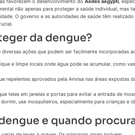
icas favorecem o desenvolvimento do
Aedes aegypti
, espe
ental não apenas para proteger a saúde individual, mas t
dade. O governo e as autoridades de saúde têm realizado
ucial.
teger da dengue?
 diversas ações que podem ser facilmente incorporadas ao 
fique e limpe locais onde água pode se acumular, como vas
ue repelentes aprovados pela Anvisa nas áreas expostas da
ue telas em janelas e portas para evitar a entrada de mosq
dormir, use mosquiteiros, especialmente para crianças e i
 dengue e quando procur
riar de leves a graves. Os principais sinais incluem: