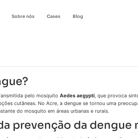
Sobre nós
Cases
Blog
ngue?
ransmitida pelo mosquito
Aedes aegypti
, que provoca sin
upções cutâneas. No Acre, a dengue se tornou uma preocupa
nstante do mosquito em áreas urbanas e rurais.
da prevenção da dengue 