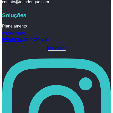
contato@techdengue.com
Soluções
Planejamento
Mapeamento
Análise
Inteligência da Informação
Tratamento
Instagram