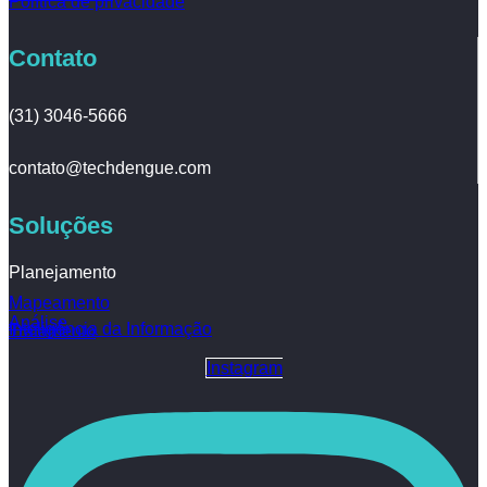
Política de privacidade
Contato
(31) 3046-5666
contato@techdengue.com
Soluções
Planejamento
Mapeamento
Análise
Inteligência da Informação
Tratamento
Instagram