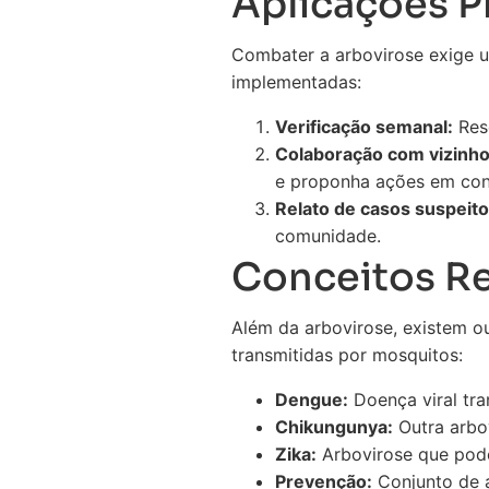
Aplicações Pr
Combater a arbovirose exige u
implementadas:
Verificação semanal:
Rese
Colaboração com vizinho
e proponha ações em con
Relato de casos suspeito
comunidade.
Conceitos R
Além da arbovirose, existem o
transmitidas por mosquitos:
Dengue:
Doença viral tra
Chikungunya:
Outra arbov
Zika:
Arbovirose que pode
Prevenção:
Conjunto de a