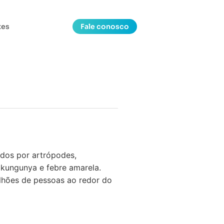
tes
Fale conosco
idos por artrópodes,
ikungunya e febre amarela.
lhões de pessoas ao redor do