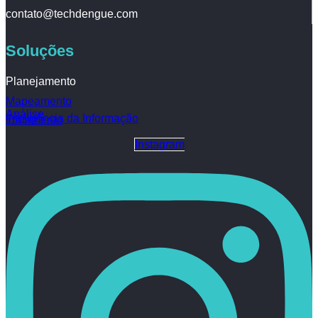
contato@techdengue.com
Soluções
Planejamento
Mapeamento
Análise
Inteligência da Informação
Tratamento
Instagram