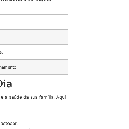
s.
enamento.
Dia
 e a saúde da sua família. Aqui
astecer.