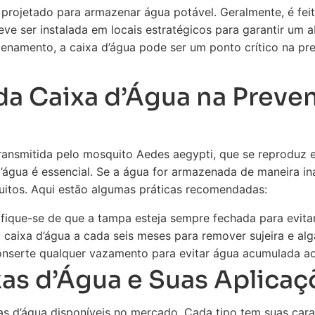
projetado para armazenar água potável. Geralmente, é feit
deve ser instalada em locais estratégicos para garantir um 
enamento, a caixa d’água pode ser um ponto crítico na pr
da Caixa d’Água na Preve
ransmitida pelo mosquito Aedes aegypti, que se reproduz e
’água é essencial. Se a água for armazenada de maneira in
itos. Aqui estão algumas práticas recomendadas:
fique-se de que a tampa esteja sempre fechada para evita
caixa d’água a cada seis meses para remover sujeira e alg
nserte qualquer vazamento para evitar água acumulada ao 
xas d’Água e Suas Aplicaç
as d’água disponíveis no mercado. Cada tipo tem suas carac