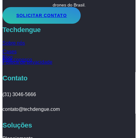
drones do Brasil.
SOLICITAR CONTATO
Techdengue
Sobre nós
Cases
Blog
Fale conosco
Política de privacidade
Contato
(31) 3046-5666
contato@techdengue.com
Soluções