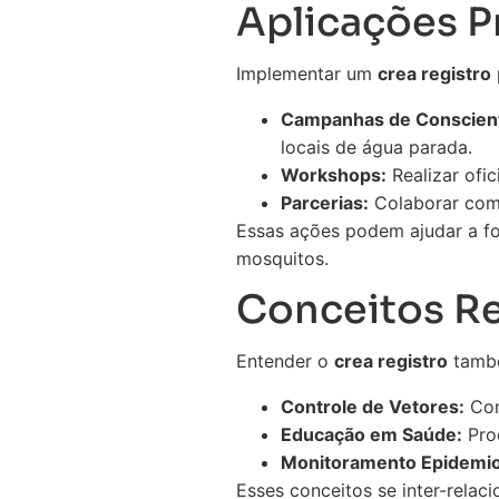
Aplicações Pr
Implementar um
crea registro
Campanhas de Conscient
locais de água parada.
Workshops:
Realizar ofi
Parcerias:
Colaborar com 
Essas ações podem ajudar a fo
mosquitos.
Conceitos Re
Entender o
crea registro
també
Controle de Vetores:
Con
Educação em Saúde:
Proc
Monitoramento Epidemio
Esses conceitos se inter-relac