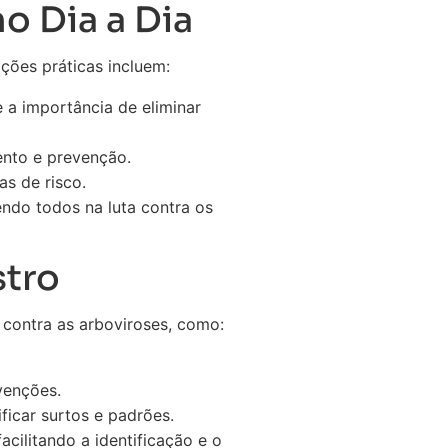
o Dia a Dia
ões práticas incluem:
a importância de eliminar
ento e prevenção.
s de risco.
endo todos na luta contra os
stro
contra as arboviroses, como:
venções.
icar surtos e padrões.
cilitando a identificação e o