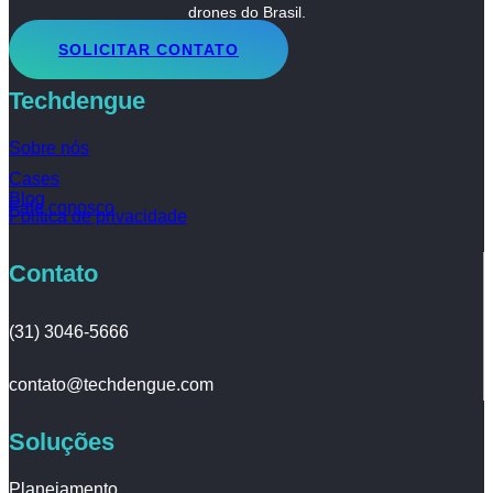
drones do Brasil.
SOLICITAR CONTATO
Techdengue
Sobre nós
Cases
Blog
Fale conosco
Política de privacidade
Contato
(31) 3046-5666
contato@techdengue.com
Soluções
Planejamento