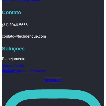
Política de privacidade
Contato
(31) 3046-5666
contato@techdengue.com
Soluções
Planejamento
Mapeamento
Análise
Inteligência da Informação
Tratamento
Instagram