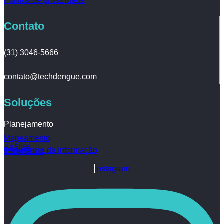
Política de privacidade
Contato
(31) 3046-5666
contato@techdengue.com
Soluções
Planejamento
Mapeamento
Análise
Inteligência da Informação
Tratamento
Instagram