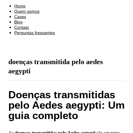
Home
Quem somos
Cases
Blog
Contato
Perguntas frequentes
doenças transmitida pelo aedes
aegypti
Doenças transmitidas
pelo Aedes aegypti: Um
guia completo
As
doenças transmitidas pelo Aedes aegypti
são um tema