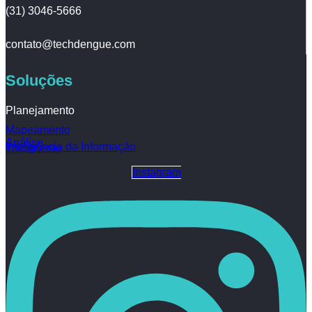
(31) 3046-5666
contato@techdengue.com
Soluções
Planejamento
Mapeamento
Análise
Inteligência da Informação
Tratamento
Instagram