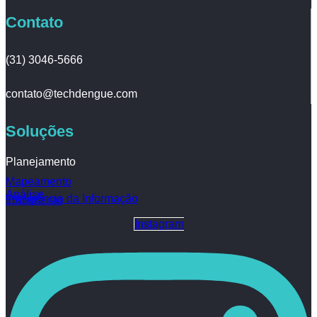
Contato
(31) 3046-5666
contato@techdengue.com
Soluções
Planejamento
Mapeamento
Análise
Inteligência da Informação
Tratamento
Instagram