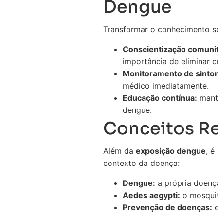
Dengue
Transformar o conhecimento s
Conscientização comunit
importância de eliminar 
Monitoramento de sinto
médico imediatamente.
Educação contínua:
mante
dengue.
Conceitos R
Além da
exposição dengue
, é
contexto da doença:
Dengue:
a própria doença
Aedes aegypti:
o mosquit
Prevenção de doenças:
e