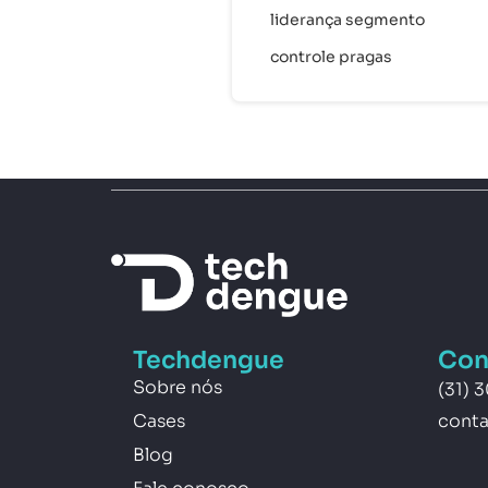
liderança segmento
controle pragas
Techdengue
Con
Sobre nós
(31) 
Cases
cont
Blog