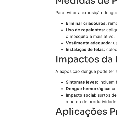
Medidas de 
Para evitar a exposição dengu
Eliminar criadouros:
remo
Uso de repelentes:
apliq
o mosquito é mais ativo.
Vestimenta adequada:
us
Instalação de telas:
coloq
Impactos da
A exposição dengue pode ter s
Sintomas leves:
incluem f
Dengue hemorrágica:
uma
Impacto social:
surtos de
à perda de produtividade
Aplicações P