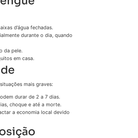
Dengue
aixas d’água fechadas.
ialmente durante o dia, quando
o da pele.
quitos em casa.
úde
situações mais graves:
podem durar de 2 a 7 dias.
as, choque e até a morte.
ctar a economia local devido
posição