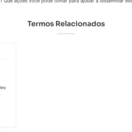
? Que ações você pode tomar para ajudar a disseminar es
Termos Relacionados
des