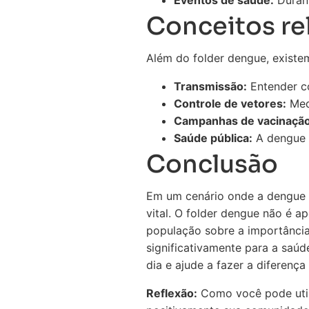
Eventos de saúde:
Durant
Conceitos re
Além do folder dengue, existe
Transmissão:
Entender co
Controle de vetores:
Medi
Campanhas de vacinação
Saúde pública:
A dengue é
Conclusão
Em um cenário onde a dengue r
vital. O folder dengue não é a
população sobre a importância
significativamente para a saú
dia e ajude a fazer a diferença
Reflexão:
Como você pode utili