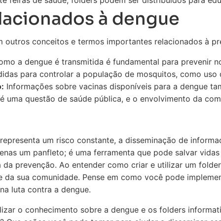
e feiras de saúde, folders podem ser distribuídos para edu
lacionados à dengue
m outros conceitos e termos importantes relacionados à 
mo a dengue é transmitida é fundamental para prevenir n
das para controlar a população de mosquitos, como uso de 
:
Informações sobre vacinas disponíveis para a dengue ta
 uma questão de saúde pública, e o envolvimento da comu
epresenta um risco constante, a disseminação de informaç
penas um panfleto; é uma ferramenta que pode salvar vidas
 da prevenção. Ao entender como criar e utilizar um folde
de da sua comunidade. Pense em como você pode implement
 na luta contra a dengue.
zar o conhecimento sobre a dengue e os folders informat