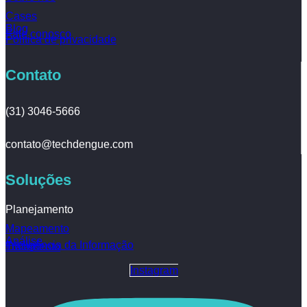
Cases
Blog
Fale conosco
Política de privacidade
Contato
(31) 3046-5666
contato@techdengue.com
Soluções
Planejamento
Mapeamento
Análise
Inteligência da Informação
Tratamento
Instagram