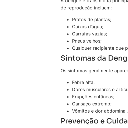
A dengue é transmitida princi
de reprodução incluem:
Pratos de plantas;
Caixas d’água;
Garrafas vazias;
Pneus velhos;
Qualquer recipiente que 
Sintomas da Deng
Os sintomas geralmente aparec
Febre alta;
Dores musculares e articu
Erupções cutâneas;
Cansaço extremo;
Vômitos e dor abdominal.
Prevenção e Cuid