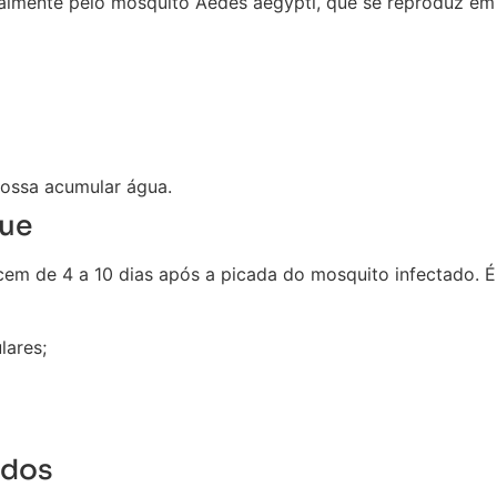
palmente pelo mosquito Aedes aegypti, que se reproduz e
possa acumular água.
ue
em de 4 a 10 dias após a picada do mosquito infectado. É 
lares;
ados