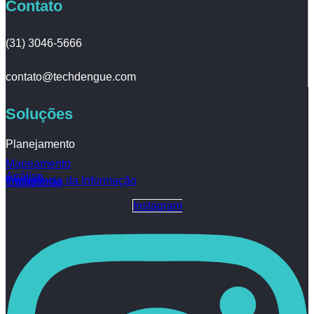
Contato
(31) 3046-5666
contato@techdengue.com
Soluções
Planejamento
Mapeamento
Análise
Inteligência da Informação
Tratamento
Instagram