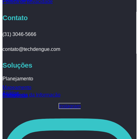
Política de privacidade
Contato
(31) 3046-5666
contato@techdengue.com
Soluções
Planejamento
Mapeamento
Análise
Inteligência da Informação
Tratamento
Instagram