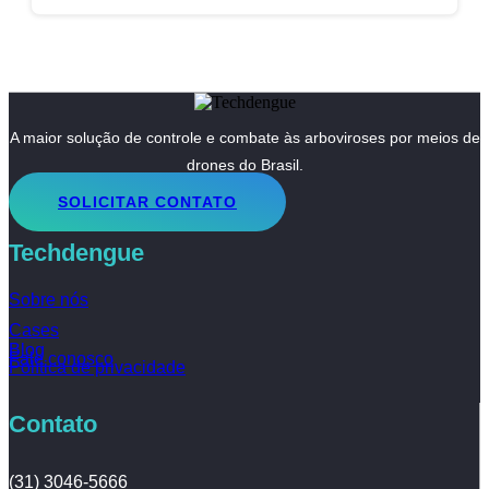
A maior solução de controle e combate às arboviroses por meios de
drones do Brasil.
SOLICITAR CONTATO
Techdengue
Sobre nós
Cases
Blog
Fale conosco
Política de privacidade
Contato
(31) 3046-5666