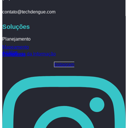
contato@techdengue.com
Soluções
Planejamento
Mapeamento
Análise
Inteligência da Informação
Tratamento
Instagram