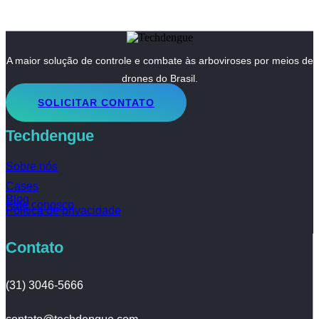
A maior solução de controle e combate às arboviroses por meios de
drones do Brasil.
SOLICITAR CONTATO
Techdengue
Sobre nós
Cases
Blog
Fale conosco
Política de privacidade
Contato
(31) 3046-5666