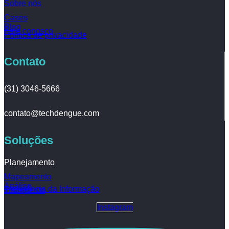
Sobre nós
Cases
Blog
Fale conosco
Política de privacidade
Contato
(31) 3046-5666
contato@techdengue.com
Soluções
Planejamento
Mapeamento
Análise
Inteligência da Informação
Tratamento
Instagram