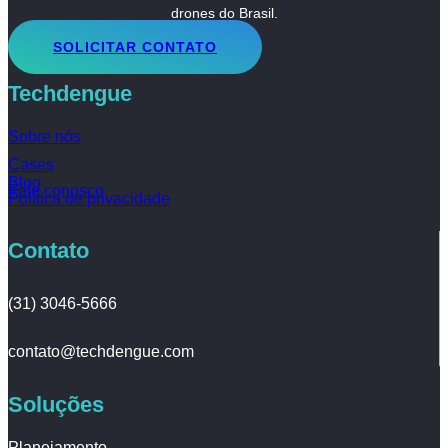
drones do Brasil.
SOLICITAR CONTATO
Techdengue
Sobre nós
Cases
Blog
Fale conosco
Política de privacidade
Contato
(31) 3046-5666
contato@techdengue.com
Soluções
Planejamento