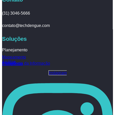
(31) 3046-5666
contato@techdengue.com
Soluções
Planejamento
Mapeamento
Análise
Inteligência da Informação
Tratamento
Instagram