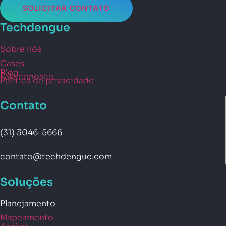
SOLICITAR CONTATO
Techdengue
Sobre nós
Cases
Blog
Fale conosco
Política de privacidade
Contato
(31) 3046-5666
contato@techdengue.com
Soluções
Planejamento
Mapeamento