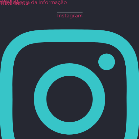
Análise
Inteligência da Informação
Tratamento
Instagram