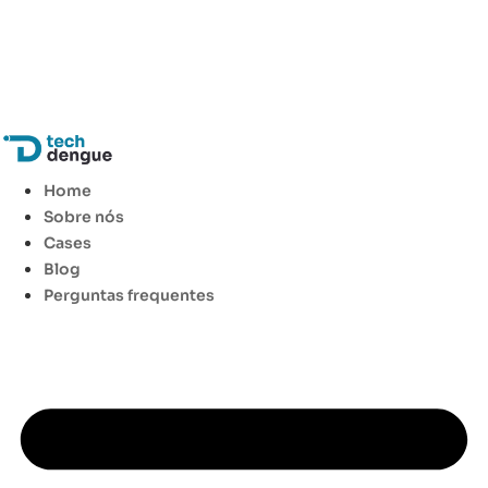
Ir
para
Home
o
Sobre nós
conteúdo
Cases
Blog
Perguntas frequentes