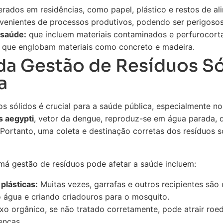
rados em residências, como papel, plástico e restos de al
venientes de processos produtivos, podendo ser perigosos
 saúde:
que incluem materiais contaminados e perfurocorta
que englobam materiais como concreto e madeira.
da Gestão de Resíduos Só
a
s sólidos é crucial para a saúde pública, especialmente n
 aegypti
, vetor da dengue, reproduz-se em água parada, 
ortanto, uma coleta e destinação corretas dos resíduos só
á gestão de resíduos pode afetar a saúde incluem:
lásticas:
Muitas vezes, garrafas e outros recipientes são
água e criando criadouros para o mosquito.
ixo orgânico, se não tratado corretamente, pode atrair roe
enças.