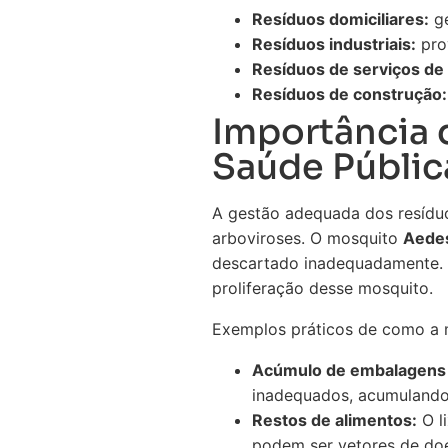
Resíduos domiciliares:
ge
Resíduos industriais:
pro
Resíduos de serviços de
Resíduos de construção:
Importância 
Saúde Públic
A gestão adequada dos resíduo
arboviroses. O mosquito
Aedes
descartado inadequadamente. P
proliferação desse mosquito.
Exemplos práticos de como a m
Acúmulo de embalagens p
inadequados, acumulando 
Restos de alimentos:
O l
podem ser vetores de do