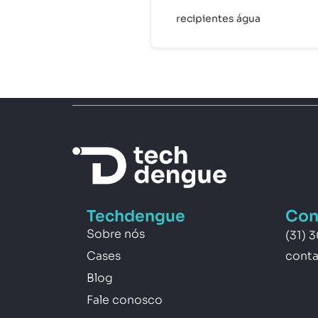
recipientes água
Techdengue
Con
Sobre nós
(31) 
Cases
cont
Blog
Fale conosco