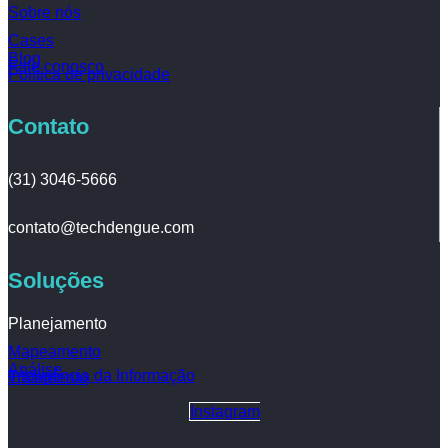
Sobre nós
Cases
Blog
Fale conosco
Política de privacidade
Contato
(31) 3046-5666
contato@techdengue.com
Soluções
Planejamento
Mapeamento
Análise
Inteligência da Informação
Tratamento
Instagram