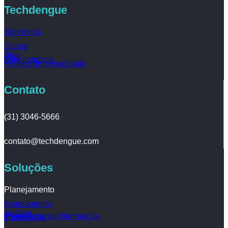
Techdengue
Sobre nós
Cases
Blog
Fale conosco
Política de privacidade
Contato
(31) 3046-5666
contato@techdengue.com
Soluções
Planejamento
Mapeamento
Análise
Inteligência da Informação
Tratamento