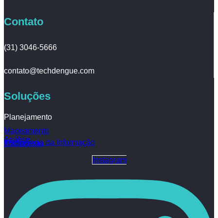
Contato
(31) 3046-5666
contato@techdengue.com
Soluções
Planejamento
Mapeamento
Análise
Inteligência da Informação
Tratamento
Instagram