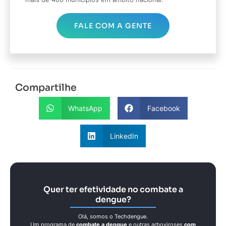
FALE COM A GENTE
Compartilhe
WhatsApp
Facebook
LinkedIn
Quer ter efetividade no combate a
dengue?
Olá, somos o Techdengue.
Um programa de
combate a dengue
e outras arboviroses
com