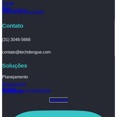
Cases
Blog
Fale conosco
Política de privacidade
Contato
(31) 3046-5666
contato@techdengue.com
Soluções
Planejamento
Mapeamento
Análise
Inteligência da Informação
Tratamento
Instagram