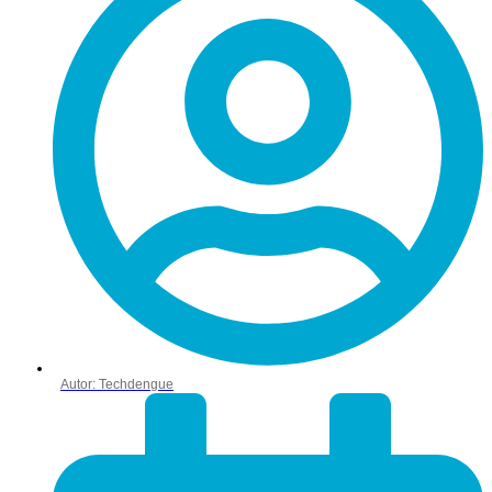
Autor:
Techdengue