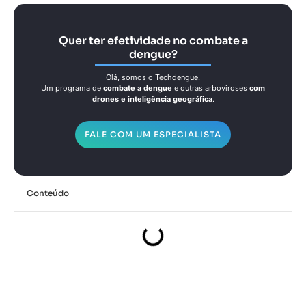
Quer ter efetividade no combate a
dengue?
Olá, somos o Techdengue.
Um programa de
combate a dengue
e outras arboviroses
com
drones e inteligência geográfica
.
FALE COM UM ESPECIALISTA
Conteúdo