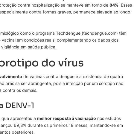
proteção contra hospitalização se manteve em torno de
84%
. Esses
especialmente contra formas graves, permanece elevada ao longo
emiológico como o programa Techdengue (techdengue.com) têm
de vacinal em condições reais, complementando os dados dos
 vigilância em saúde pública.
sorotipo do vírus
volvimento
de vacinas contra dengue é a existência de quatro
eção precisa ser abrangente, pois a infecção por um sorotipo não
 contra os demais.
ra DENV-1
 o que apresentou a
melhor resposta à vacinação
nos estudos
alcançou 69,8% durante os primeiros 18 meses, mantendo-se em
entos posteriores.