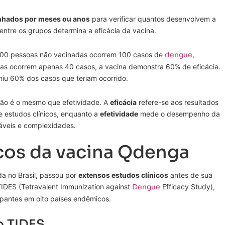
hados por meses ou anos
para verificar quantos desenvolvem a
ntre os grupos determina a eficácia da vacina.
000 pessoas não vacinadas ocorrem 100 casos de
dengue
,
s ocorrem apenas 40 casos, a vacina demonstra 60% de eficácia.
eniu 60% dos casos que teriam ocorrido.
não é o mesmo que efetividade. A
eficácia
refere-se aos resultados
 estudos clínicos, enquanto a
efetividade
mede o desempenho da
áveis e complexidades.
icos da vacina Qdenga
da no Brasil, passou por
extensos estudos clínicos
antes de sua
 TIDES (Tetravalent Immunization against
Dengue
Efficacy Study),
ipantes em oito países endêmicos.
o TIDES