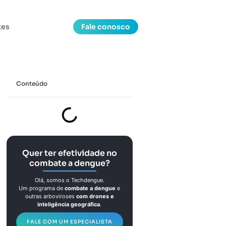
tes
Fale conosco
Conteúdo
Quer ter efetividade no
combate a dengue?
Olá, somos o Techdengue.
Um programa de
combate a dengue
e
outras arboviroses
com drones e
inteligência geográfica
.
FALE COM UM ESPECIALISTA