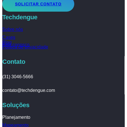
SOLICITAR CONTATO
Techdengue
Sobre nós
Cases
Blog
Fale conosco
Política de privacidade
Contato
(31) 3046-5666
contato@techdengue.com
Soluções
Planejamento
Mapeamento