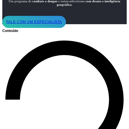
Um programa de
combate a dengue
e outras arboviroses
com drones e inteligência
geográfica
.
FALE COM UM ESPECIALISTA
Conteúdo