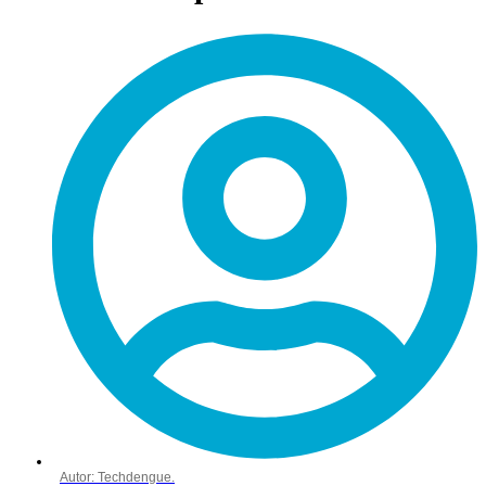
Autor:
Techdengue.