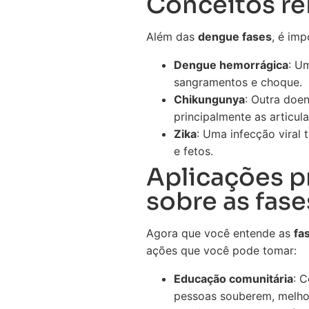
Conceitos re
Além das
dengue fases
, é im
Dengue hemorrágica
: U
sangramentos e choque.
Chikungunya
: Outra doe
principalmente as articul
Zika
: Uma infecção vira
e fetos.
Aplicações p
sobre as fase
Agora que você entende as
fa
ações que você pode tomar:
Educação comunitária
: 
pessoas souberem, melhor