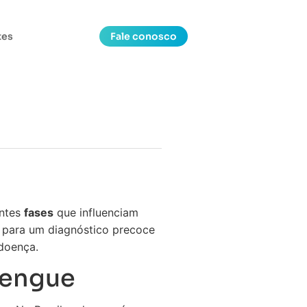
tes
Fale conosco
entes
fases
que influenciam
l para um diagnóstico precoce
doença.
dengue