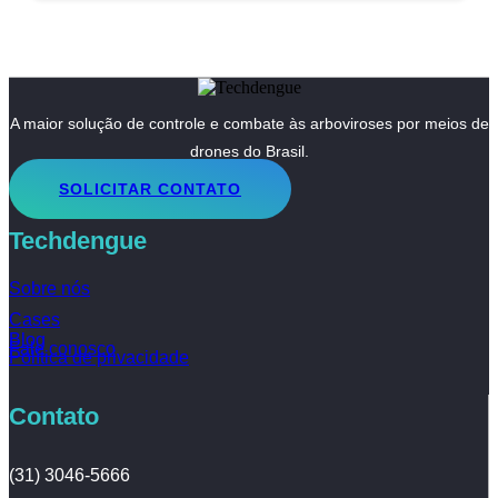
A maior solução de controle e combate às arboviroses por meios de
drones do Brasil.
SOLICITAR CONTATO
Techdengue
Sobre nós
Cases
Blog
Fale conosco
Política de privacidade
Contato
(31) 3046-5666