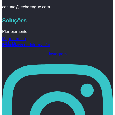
contato@techdengue.com
Soluções
Planejamento
Mapeamento
Análise
Inteligência da Informação
Tratamento
Instagram