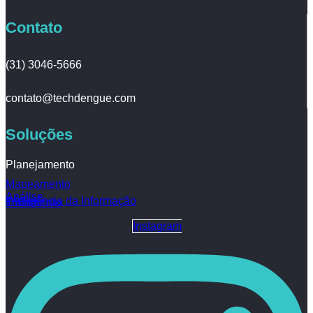
Contato
(31) 3046-5666
contato@techdengue.com
Soluções
Planejamento
Mapeamento
Análise
Inteligência da Informação
Tratamento
Instagram