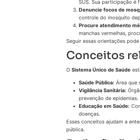
SUS. Sua participação é 
Denuncie focos de mosqu
controle do mosquito de
Procure atendimento mé
manchas vermelhas, proc
Seguir essas orientações pode
Conceitos re
O
Sistema Único de Saúde
est
Saúde Pública:
Área que 
Vigilância Sanitária:
Órgão
prevenção de epidemias.
Educação em Saúde:
Conj
doenças.
Esses conceitos ajudam a ent
pública.