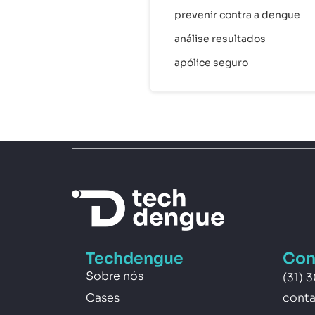
prevenir contra a dengue
análise resultados
apólice seguro
Techdengue
Con
Sobre nós
(31) 
Cases
cont